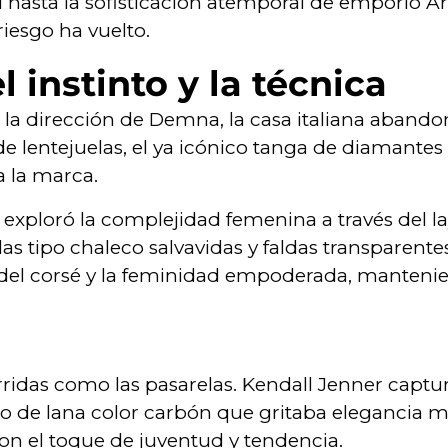
hasta la sofisticación atemporal de emporio Arm
riesgo ha vuelto.
l instinto y la técnica
o la dirección de Demna, la casa italiana aband
 lentejuelas, el ya icónico tanga de diamantes
a la marca.
 exploró la complejidad femenina a través del la
s tipo chaleco salvavidas y faldas transparente
del corsé y la feminidad empoderada, mantenie
urridas como las pasarelas. Kendall Jenner captu
ido de lana color carbón que gritaba elegancia 
ron el toque de juventud y tendencia.